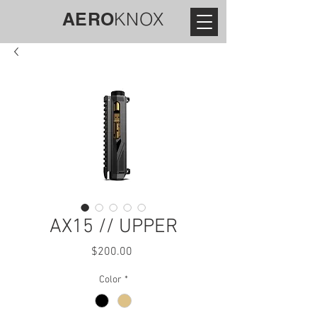
AERO
KNOX
AX15 // UPPER
Price
$200.00
Color
*